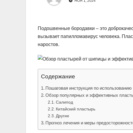
р
НОЯ 1, 2024
l
а
a
в
s
Подошвенные бородавки – это доброкачес
и
вызывает папилломавирус человека. Плас
s
т
наростов.
n
ь
i
k
i
Содержание
Пошаговая инструкция по использованию
Обзор популярных и эффективных пласт
Салипод
Китайский пластырь
Другие
Прогноз лечения и меры предосторожност