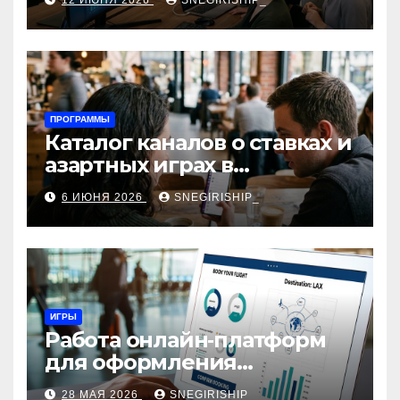
12 ИЮНЯ 2026
SNEGIRISHIP_
интеграция
ПРОГРАММЫ
Каталог каналов о ставках и
азартных играх в
мессенджерах
6 ИЮНЯ 2026
SNEGIRISHIP_
ИГРЫ
Работа онлайн‑платформ
для оформления
авиабилетов: алгоритмы,
28 МАЯ 2026
SNEGIRISHIP_