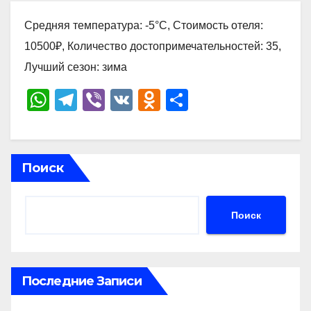
Средняя температура: -5°C, Стоимость отеля:
10500₽, Количество достопримечательностей: 35,
Лучший сезон: зима
W
T
Vi
V
O
О
h
el
b
K
d
тп
at
e
er
n
р
s
gr
o
а
Поиск
A
a
kl
в
p
m
a
и
Поиск
p
ss
ть
ni
ki
Последние Записи