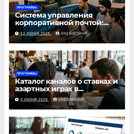
ПРОГРАММЫ
Система управления
корпоративной почтой:
функции, безопасность и
12 ИЮНЯ 2026
SNEGIRISHIP_
интеграция
ПРОГРАММЫ
Каталог каналов о ставках и
азартных играх в
мессенджерах
6 ИЮНЯ 2026
SNEGIRISHIP_