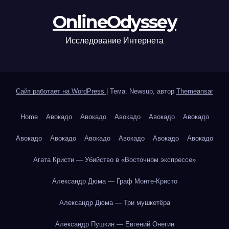
OnlineOdyssey
Исследование Интернета
Сайт работает на WordPress
|
Тема: Newsup, автор
Themeansar
Home
Авокадо
Авокадо
Авокадо
Авокадо
Авокадо
Авокадо
Авокадо
Авокадо
Авокадо
Авокадо
Авокадо
Агата Кристи — Убийство в «Восточном экспрессе»
Александр Дюма — Граф Монте-Кристо
Александр Дюма — Три мушкетёра
Александр Пушкин — Евгений Онегин