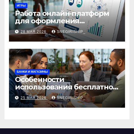
ИГРЫ
Работа онлайн‑платформ
для оформления
авиабилетов: алгоритмы,
28 МАЯ 2026
SNEGIRISHIP_
сборы и безопасность
БАНКИ И МАГАЗИНЫ
Особенности
использования бесплатной
версии программ для
25 МАЯ 2026
SNEGIRISHIP_
автоматизации и
управления предприятием