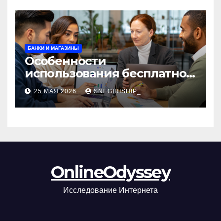
БАНКИ И МАГАЗИНЫ
Особенности
использования бесплатной
версии программ для
25 МАЯ 2026
SNEGIRISHIP_
автоматизации и
управления предприятием
OnlineOdyssey
Исследование Интернета