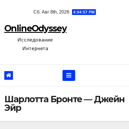
Перейти
Сб. Авг 8th, 2026
4:04:58 PM
к
содержанию
OnlineOdyssey
Исследование
Интернета
Шарлотта Бронте — Джейн
Эйр