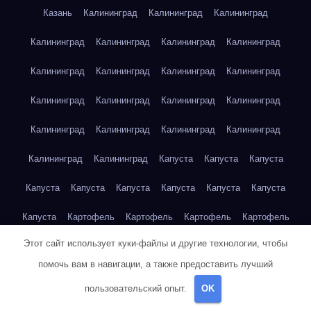
Казань
Калининград
Калининград
Калининград
Калининград
Калининград
Калининград
Калининград
Калининград
Калининград
Калининград
Калининград
Калининград
Калининград
Калининград
Калининград
Калининград
Калининград
Калининград
Калининград
Калининград
Калининград
Капуста
Капуста
Капуста
Капуста
Капуста
Капуста
Капуста
Капуста
Капуста
Капуста
Картофель
Картофель
Картофель
Картофель
Этот сайт использует куки-файлы и другие технологии, чтобы
Картофель
Картофель
Картофель
Картофель
помочь вам в навигации, а также предоставить лучший
Картофель
Картофель
Картофель
Картофель
Кейптаун
пользовательский опыт.
OK
Кейптаун
Кейптаун
Кейптаун
Кейптаун
Кейптаун