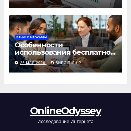
сборы и безопасность
БАНКИ И МАГАЗИНЫ
Особенности
использования бесплатной
версии программ для
25 МАЯ 2026
SNEGIRISHIP_
автоматизации и
управления предприятием
OnlineOdyssey
Исследование Интернета