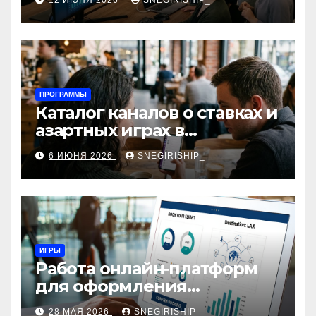
12 ИЮНЯ 2026
SNEGIRISHIP_
интеграция
ПРОГРАММЫ
Каталог каналов о ставках и
азартных играх в
мессенджерах
6 ИЮНЯ 2026
SNEGIRISHIP_
ИГРЫ
Работа онлайн‑платформ
для оформления
авиабилетов: алгоритмы,
28 МАЯ 2026
SNEGIRISHIP_