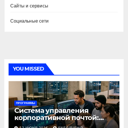
Сайты и сервисы
Социальные сети
YOU MISSED
ПРОГРАММЫ
Система управления
корпоративной почтой:
функции, безопасность и