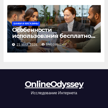
БАНКИ И МАГАЗИНЫ
Особенности
использования бесплатной
версии программ для
25 МАЯ 2026
SNEGIRISHIP_
автоматизации и
управления предприятием
OnlineOdyssey
Исследование Интернета