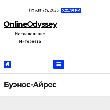
Перейти
Пт. Авг 7th, 2026
5:21:57 PM
к
содержанию
OnlineOdyssey
Исследование
Интернета
Буэнос-Айрес