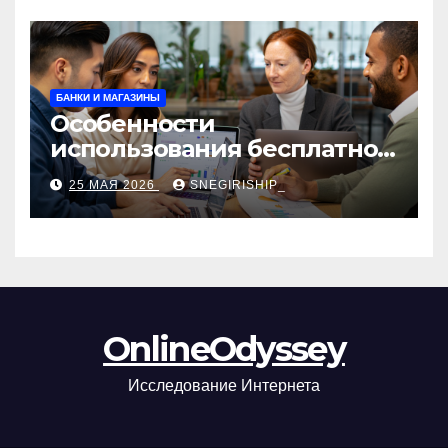
БАНКИ И МАГАЗИНЫ
Особенности
использования бесплатной
версии программ для
25 МАЯ 2026
SNEGIRISHIP_
автоматизации и
управления предприятием
OnlineOdyssey
Исследование Интернета