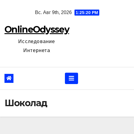
Перейти
Вс. Авг 9th, 2026
1:25:21 PM
к
содержанию
OnlineOdyssey
Исследование
Интернета
Шоколад