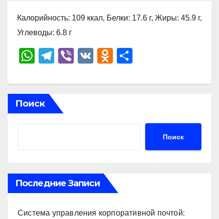
Калорийность: 109 ккал, Белки: 17.6 г, Жиры: 45.9 г,
Углеводы: 6.8 г
W
T
Vi
V
O
О
h
el
b
K
d
тп
at
e
er
n
р
s
gr
o
а
Поиск
A
a
kl
в
p
m
a
и
Поиск
p
ss
ть
ni
ki
Последние Записи
Система управления корпоративной почтой: