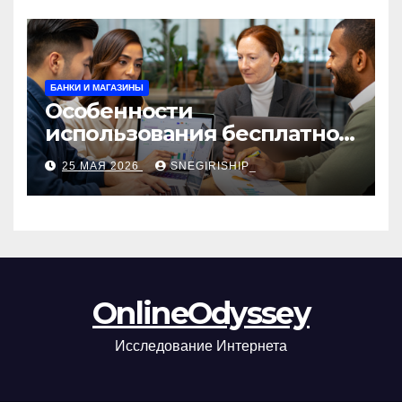
БАНКИ И МАГАЗИНЫ
Особенности
использования бесплатной
версии программ для
25 МАЯ 2026
SNEGIRISHIP_
автоматизации и
управления предприятием
OnlineOdyssey
Исследование Интернета