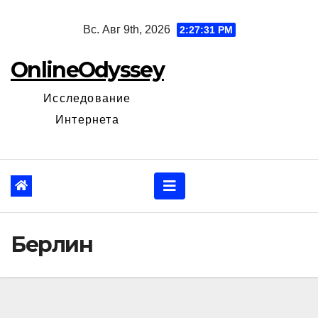
Перейти
Вс. Авг 9th, 2026
2:27:32 PM
к
содержанию
OnlineOdyssey
Исследование
Интернета
Берлин