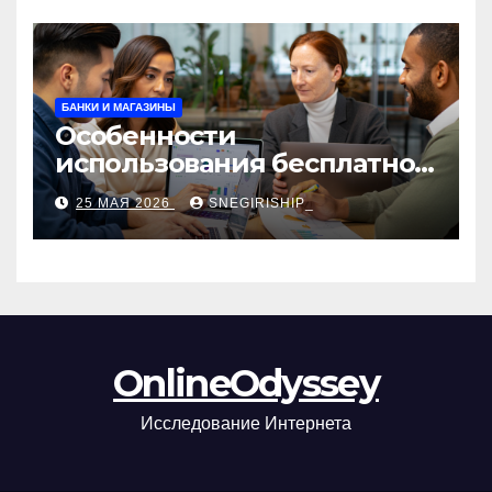
БАНКИ И МАГАЗИНЫ
Особенности
использования бесплатной
версии программ для
25 МАЯ 2026
SNEGIRISHIP_
автоматизации и
управления предприятием
OnlineOdyssey
Исследование Интернета