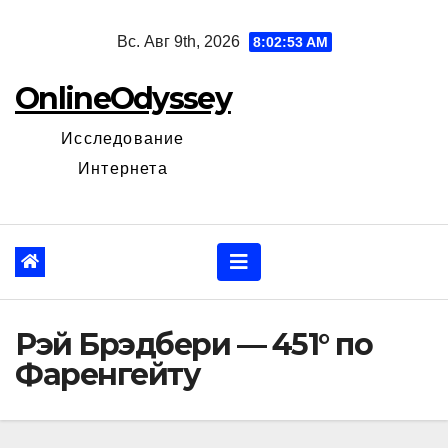
Перейти
Вс. Авг 9th, 2026
8:02:54 AM
к
содержанию
OnlineOdyssey
Исследование
Интернета
Рэй Брэдбери — 451° по
Фаренгейту