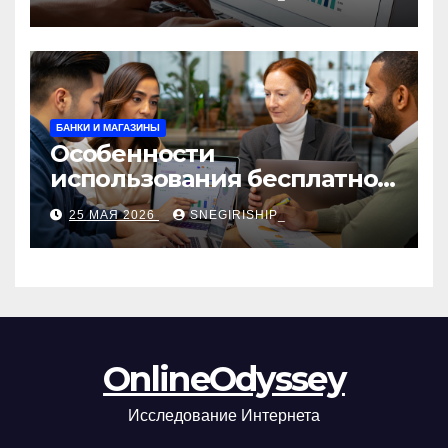
сборы и безопасность
БАНКИ И МАГАЗИНЫ
Особенности
использования бесплатной
версии программ для
25 МАЯ 2026
SNEGIRISHIP_
автоматизации и
управления предприятием
OnlineOdyssey
Исследование Интернета