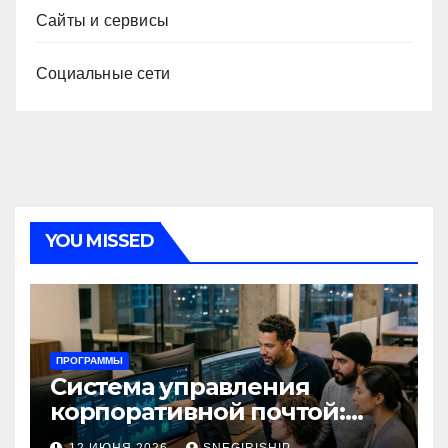
Сайты и сервисы
Социальные сети
YOU MISSED
ПРОГРАММЫ
Система управления
корпоративной почтой:
функции, безопасность и