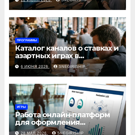
12 ИЮНЯ 2026
SNEGIRISHIP_
интеграция
ПРОГРАММЫ
Каталог каналов о ставках и
азартных играх в
мессенджерах
6 ИЮНЯ 2026
SNEGIRISHIP_
ИГРЫ
Работа онлайн‑платформ
для оформления
авиабилетов: алгоритмы,
28 МАЯ 2026
SNEGIRISHIP_