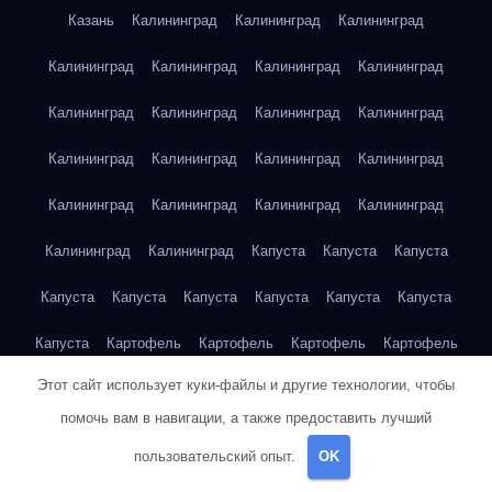
Казань
Калининград
Калининград
Калининград
Калининград
Калининград
Калининград
Калининград
Калининград
Калининград
Калининград
Калининград
Калининград
Калининград
Калининград
Калининград
Калининград
Калининград
Калининград
Калининград
Калининград
Калининград
Капуста
Капуста
Капуста
Капуста
Капуста
Капуста
Капуста
Капуста
Капуста
Капуста
Картофель
Картофель
Картофель
Картофель
Этот сайт использует куки-файлы и другие технологии, чтобы
Картофель
Картофель
Картофель
Картофель
помочь вам в навигации, а также предоставить лучший
Картофель
Картофель
Картофель
Картофель
Кейптаун
пользовательский опыт.
OK
Кейптаун
Кейптаун
Кейптаун
Кейптаун
Кейптаун