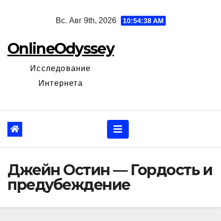
Перейти
Вс. Авг 9th, 2026
10:54:40 AM
к
содержанию
OnlineOdyssey
Исследование
Интернета
Джейн Остин — Гордость и
предубеждение