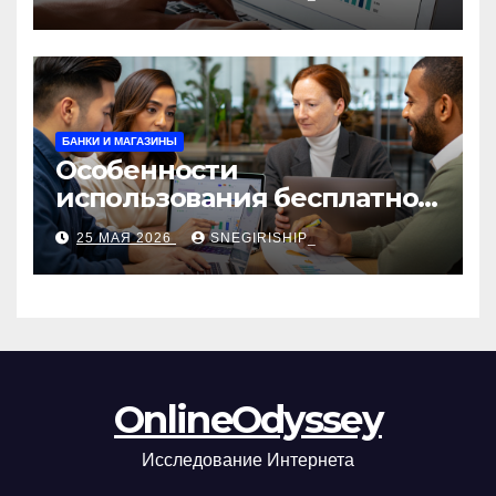
сборы и безопасность
БАНКИ И МАГАЗИНЫ
Особенности
использования бесплатной
версии программ для
25 МАЯ 2026
SNEGIRISHIP_
автоматизации и
управления предприятием
OnlineOdyssey
Исследование Интернета