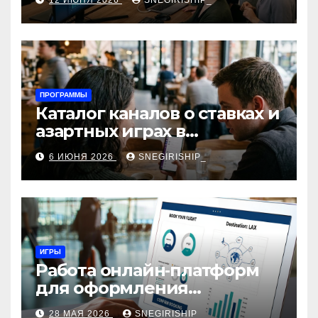
12 ИЮНЯ 2026
SNEGIRISHIP_
интеграция
ПРОГРАММЫ
Каталог каналов о ставках и
азартных играх в
мессенджерах
6 ИЮНЯ 2026
SNEGIRISHIP_
ИГРЫ
Работа онлайн‑платформ
для оформления
авиабилетов: алгоритмы,
28 МАЯ 2026
SNEGIRISHIP_