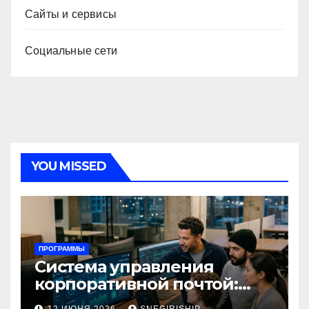
Сайты и сервисы
Социальные сети
YOU MISSED
ПРОГРАММЫ
Система управления
корпоративной почтой:
функции, безопасность и