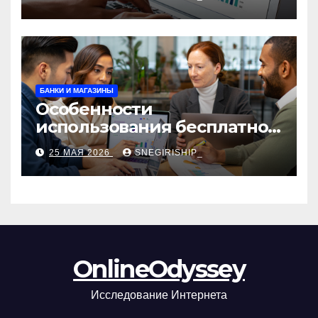
сборы и безопасность
БАНКИ И МАГАЗИНЫ
Особенности
использования бесплатной
версии программ для
25 МАЯ 2026
SNEGIRISHIP_
автоматизации и
управления предприятием
OnlineOdyssey
Исследование Интернета