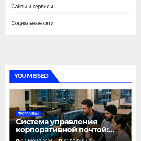
Сайты и сервисы
Социальные сети
YOU MISSED
ПРОГРАММЫ
Система управления
корпоративной почтой:
функции, безопасность и