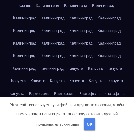
Казань
Калининград
Калининград
Калининград
Калининград
Калининград
Калининград
Калининград
Калининград
Калининград
Калининград
Калининград
Калининград
Калининград
Калининград
Калининград
Калининград
Калининград
Калининград
Калининград
Калининград
Калининград
Капуста
Капуста
Капуста
Капуста
Капуста
Капуста
Капуста
Капуста
Капуста
Капуста
Картофель
Картофель
Картофель
Картофель
Этот сайт использует куки-файлы и другие технологии, чтобы
Картофель
Картофель
Картофель
Картофель
помочь вам в навигации, а также предоставить лучший
Картофель
Картофель
Картофель
Картофель
Кейптаун
пользовательский опыт.
OK
Кейптаун
Кейптаун
Кейптаун
Кейптаун
Кейптаун