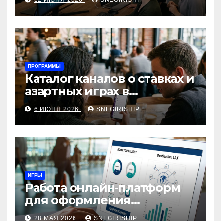
12 ИЮНЯ 2026
SNEGIRISHIP_
интеграция
ПРОГРАММЫ
Каталог каналов о ставках и
азартных играх в
мессенджерах
6 ИЮНЯ 2026
SNEGIRISHIP_
ИГРЫ
Работа онлайн‑платформ
для оформления
авиабилетов: алгоритмы,
28 МАЯ 2026
SNEGIRISHIP_