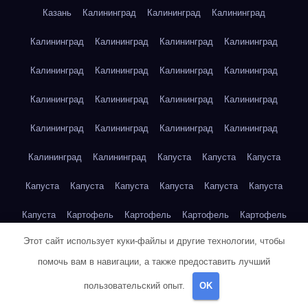
Казань
Калининград
Калининград
Калининград
Калининград
Калининград
Калининград
Калининград
Калининград
Калининград
Калининград
Калининград
Калининград
Калининград
Калининград
Калининград
Калининград
Калининград
Калининград
Калининград
Калининград
Калининград
Капуста
Капуста
Капуста
Капуста
Капуста
Капуста
Капуста
Капуста
Капуста
Капуста
Картофель
Картофель
Картофель
Картофель
Этот сайт использует куки-файлы и другие технологии, чтобы
Картофель
Картофель
Картофель
Картофель
помочь вам в навигации, а также предоставить лучший
Картофель
Картофель
Картофель
Картофель
Кейптаун
пользовательский опыт.
OK
Кейптаун
Кейптаун
Кейптаун
Кейптаун
Кейптаун