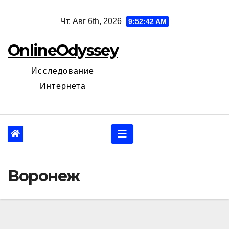
Перейти
Чт. Авг 6th, 2026
9:52:43 AM
к
содержанию
OnlineOdyssey
Исследование
Интернета
Воронеж