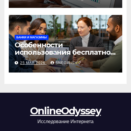
сборы и безопасность
БАНКИ И МАГАЗИНЫ
Особенности
использования бесплатной
версии программ для
25 МАЯ 2026
SNEGIRISHIP_
автоматизации и
управления предприятием
OnlineOdyssey
Исследование Интернета