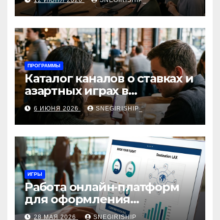
12 ИЮНЯ 2026
SNEGIRISHIP_
интеграция
ПРОГРАММЫ
Каталог каналов о ставках и
азартных играх в
мессенджерах
6 ИЮНЯ 2026
SNEGIRISHIP_
ИГРЫ
Работа онлайн‑платформ
для оформления
авиабилетов: алгоритмы,
28 МАЯ 2026
SNEGIRISHIP_