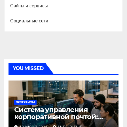
Сайты и сервисы
Социальные сети
YOU MISSED
ПРОГРАММЫ
Система управления
корпоративной почтой:
функции, безопасность и