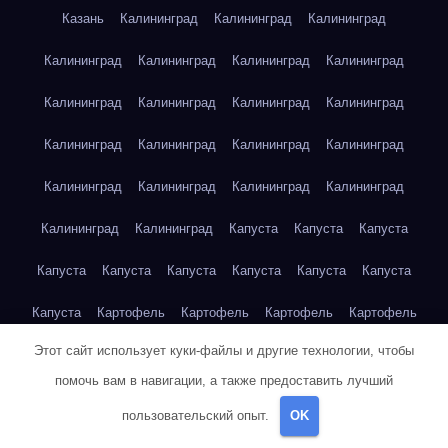
Казань
Калининград
Калининград
Калининград
Калининград
Калининград
Калининград
Калининград
Калининград
Калининград
Калининград
Калининград
Калининград
Калининград
Калининград
Калининград
Калининград
Калининград
Калининград
Калининград
Калининград
Калининград
Капуста
Капуста
Капуста
Капуста
Капуста
Капуста
Капуста
Капуста
Капуста
Капуста
Картофель
Картофель
Картофель
Картофель
Этот сайт использует куки-файлы и другие технологии, чтобы
Картофель
Картофель
Картофель
Картофель
помочь вам в навигации, а также предоставить лучший
Картофель
Картофель
Картофель
Картофель
Кейптаун
пользовательский опыт.
OK
Кейптаун
Кейптаун
Кейптаун
Кейптаун
Кейптаун