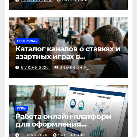
12 ИЮНЯ 2026
SNEGIRISHIP_
интеграция
ПРОГРАММЫ
Каталог каналов о ставках и
азартных играх в
мессенджерах
6 ИЮНЯ 2026
SNEGIRISHIP_
ИГРЫ
Работа онлайн‑платформ
для оформления
авиабилетов: алгоритмы,
28 МАЯ 2026
SNEGIRISHIP_