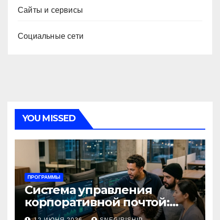
Сайты и сервисы
Социальные сети
YOU MISSED
ПРОГРАММЫ
Система управления
корпоративной почтой:
функции, безопасность и