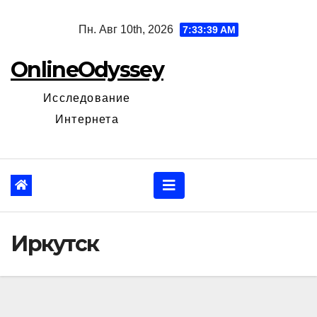
Перейти
Пн. Авг 10th, 2026
7:33:40 AM
к
содержанию
OnlineOdyssey
Исследование
Интернета
Иркутск