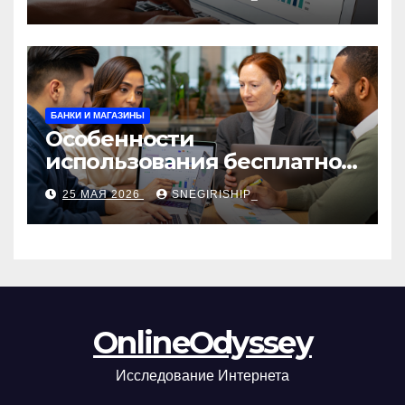
сборы и безопасность
БАНКИ И МАГАЗИНЫ
Особенности
использования бесплатной
версии программ для
25 МАЯ 2026
SNEGIRISHIP_
автоматизации и
управления предприятием
OnlineOdyssey
Исследование Интернета