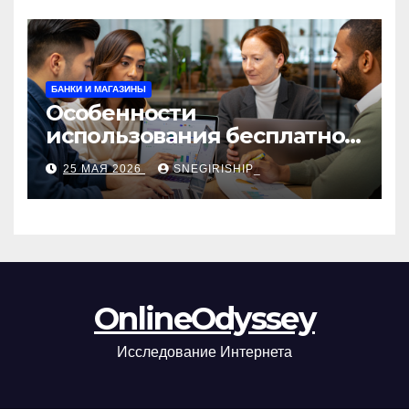
БАНКИ И МАГАЗИНЫ
Особенности
использования бесплатной
версии программ для
25 МАЯ 2026
SNEGIRISHIP_
автоматизации и
управления предприятием
OnlineOdyssey
Исследование Интернета