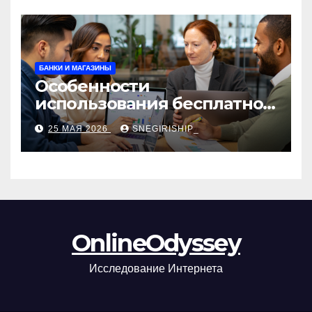
БАНКИ И МАГАЗИНЫ
Особенности
использования бесплатной
версии программ для
25 МАЯ 2026
SNEGIRISHIP_
автоматизации и
управления предприятием
OnlineOdyssey
Исследование Интернета