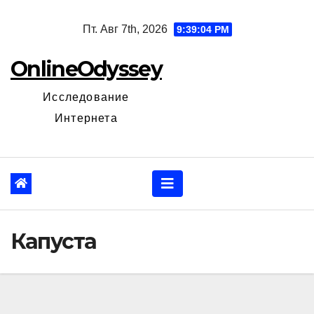
Перейти
Пт. Авг 7th, 2026
9:39:04 PM
к
содержанию
OnlineOdyssey
Исследование
Интернета
Капуста