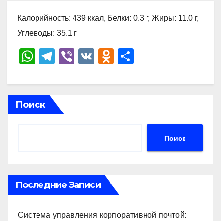
Калорийность: 439 ккал, Белки: 0.3 г, Жиры: 11.0 г,
Углеводы: 35.1 г
W
T
Vi
V
O
О
h
el
b
K
d
тп
at
e
er
n
р
s
gr
o
а
Поиск
A
a
kl
в
p
m
a
и
Поиск
p
ss
ть
ni
ki
Последние Записи
Система управления корпоративной почтой: