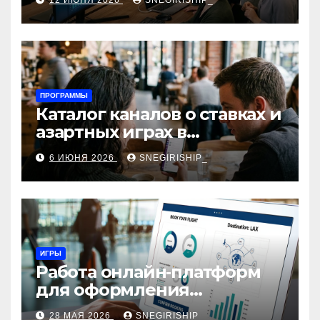
12 ИЮНЯ 2026
SNEGIRISHIP_
интеграция
ПРОГРАММЫ
Каталог каналов о ставках и
азартных играх в
мессенджерах
6 ИЮНЯ 2026
SNEGIRISHIP_
ИГРЫ
Работа онлайн‑платформ
для оформления
авиабилетов: алгоритмы,
28 МАЯ 2026
SNEGIRISHIP_