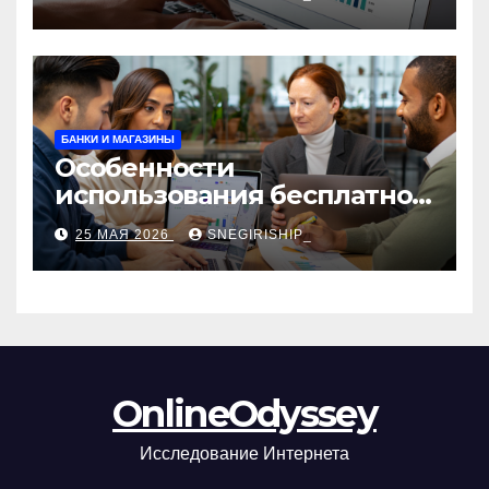
сборы и безопасность
БАНКИ И МАГАЗИНЫ
Особенности
использования бесплатной
версии программ для
25 МАЯ 2026
SNEGIRISHIP_
автоматизации и
управления предприятием
OnlineOdyssey
Исследование Интернета