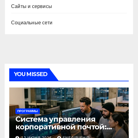
Сайты и сервисы
Социальные сети
YOU MISSED
ПРОГРАММЫ
Система управления
корпоративной почтой:
функции, безопасность и