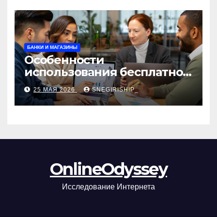
БАНКИ И МАГАЗИНЫ
Особенности
использования бесплатной
версии программ для
25 МАЯ 2026
SNEGIRISHIP_
автоматизации и
управления предприятием
OnlineOdyssey
Исследование Интернета