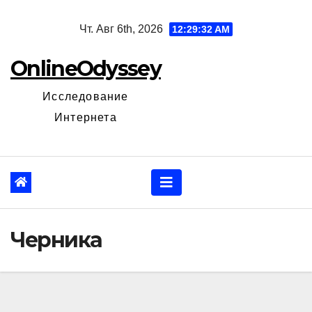
Перейти
Чт. Авг 6th, 2026
12:29:33 AM
к
содержанию
OnlineOdyssey
Исследование
Интернета
Черника