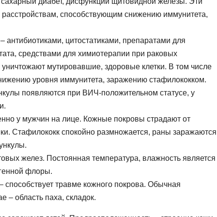
 сахарный диабет, дисфункции щитовидной железы. Эти
м расстройствам, способствующим снижению иммунитета,
– антибиотиками, цитостатиками, препаратами для
ата, средствами для химиотерапии при раковых
уничтожают мутировавшие, здоровые клетки. В том числе
снижению уровня иммунитета, заражению стафилококком.
кулы появляются при ВИЧ-положительном статусе, у
и.
нно у мужчин на лице. Кожные покровы страдают от
нки. Стафилококк спокойно размножается, раны заражаются
ункулы.
товых желез. Постоянная температура, влажность является
огенной флоры.
– способствует травме кожного покрова. Обычная
е – область паха, складок.