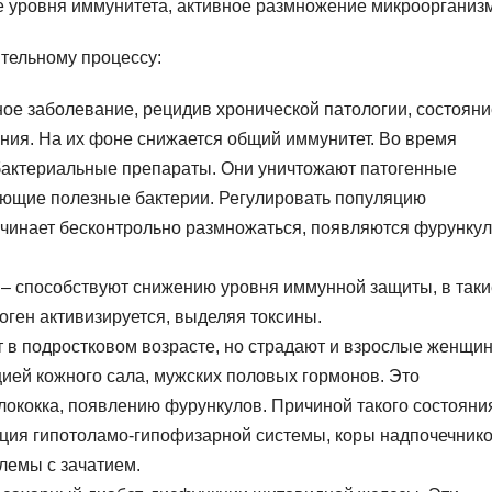
е уровня иммунитета, активное размножение микроорганиз
тельному процессу:
ое заболевание, рецидив хронической патологии, состояни
ния. На их фоне снижается общий иммунитет. Во время
актериальные препараты. Они уничтожают патогенные
ующие полезные бактерии. Регулировать популяцию
ачинает бесконтрольно размножаться, появляются фурунку
 – способствуют снижению уровня иммунной защиты, в таки
ген активизируется, выделяя токсины.
 в подростковом возрасте, но страдают и взрослые женщи
ией кожного сала, мужских половых гормонов. Это
лококка, появлению фурункулов. Причиной такого состояни
кция гипотоламо-гипофизарной системы, коры надпочечнико
лемы с зачатием.