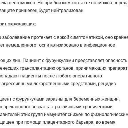
века невозможно. Но при близком контакте возможна перед
защите пришелец будет нейтрализован.
азит окружающих:
 заболевание протекает с яркой симптоматикой, оно крайн
удет немедленного госпитализировано в инфекционное
ющих лиц. Пациент с фурункулами представляет опасность
еренесших трансплантацию органов, принимающих препарат
 попадают пациенты после любого оперативного
 агрессивными лекарственными средствами, рецидив
ациент с фурункулами заразны для беременных женщин,
ц преклонного возраста с различными хроническими
авителей этих групп иммунитет снижен по физиологически
ащищен при помощи плацентарного барьера, во время