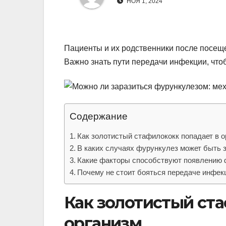
р
НОЯ 1, 2024
l
а
a
в
s
Пациенты и их родственники после посеще
и
Важно знать пути передачи инфекции, что
s
т
n
ь
i
k
Содержание
i
Как золотистый стафилококк попадает в о
В каких случаях фурункулез может быть 
Какие факторы способствуют появлению
Почему не стоит бояться передаче инфек
Как золотистый ста
организм