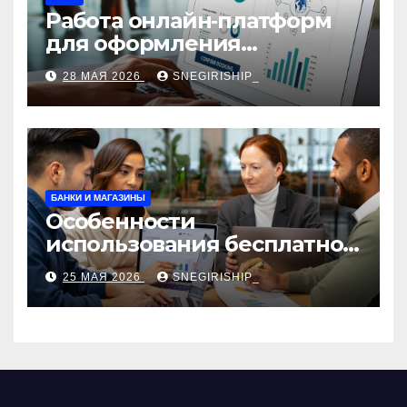
Работа онлайн‑платформ
для оформления
авиабилетов: алгоритмы,
28 МАЯ 2026
SNEGIRISHIP_
сборы и безопасность
БАНКИ И МАГАЗИНЫ
Особенности
использования бесплатной
версии программ для
25 МАЯ 2026
SNEGIRISHIP_
автоматизации и
управления предприятием