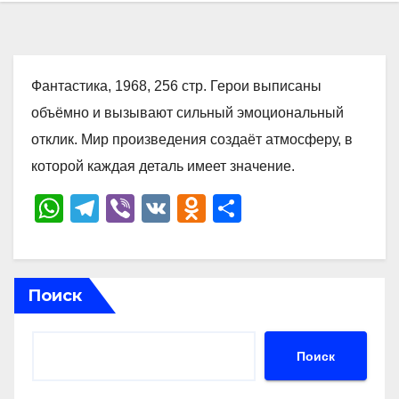
Фантастика, 1968, 256 стр. Герои выписаны
объёмно и вызывают сильный эмоциональный
отклик. Мир произведения создаёт атмосферу, в
которой каждая деталь имеет значение.
W
T
Vi
V
O
О
h
el
b
K
d
тп
at
e
er
n
р
s
gr
o
а
Поиск
A
a
kl
в
p
m
a
и
Поиск
p
ss
ть