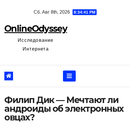
Перейти
Сб. Авг 8th, 2026
8:34:42 PM
к
содержанию
OnlineOdyssey
Исследование
Интернета
Филип Дик — Мечтают ли
андроиды об электронных
овцах?