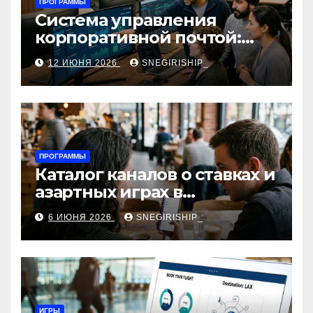
ПРОГРАММЫ
Система управления
корпоративной почтой:
функции, безопасность и
12 ИЮНЯ 2026
SNEGIRISHIP_
интеграция
ПРОГРАММЫ
Каталог каналов о ставках и
азартных играх в
мессенджерах
6 ИЮНЯ 2026
SNEGIRISHIP_
ИГРЫ