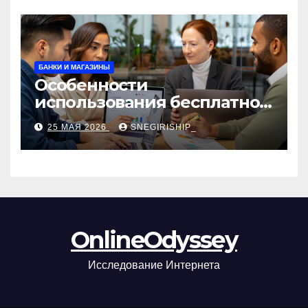
БАНКИ И МАГАЗИНЫ
Особенности
использования бесплатной
версии программ для
25 МАЯ 2026
SNEGIRISHIP_
автоматизации и
управления предприятием
OnlineOdyssey
Исследование Интернета