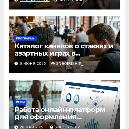
12 ИЮНЯ 2026
SNEGIRISHIP_
интеграция
ПРОГРАММЫ
Каталог каналов о ставках и
азартных играх в
мессенджерах
6 ИЮНЯ 2026
SNEGIRISHIP_
ИГРЫ
Работа онлайн‑платформ
для оформления
авиабилетов: алгоритмы,
28 МАЯ 2026
SNEGIRISHIP_