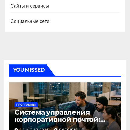
Сайты и сервисы
Социальные сети
YOU MISSED
ПРОГРАММЫ
Система управления
корпоративной почтой:
функции, безопасность и