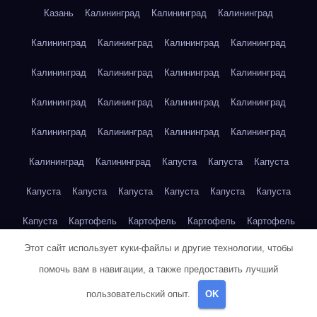
Казань
Калининград
Калининград
Калининград
Калининград
Калининград
Калининград
Калининград
Калининград
Калининград
Калининград
Калининград
Калининград
Калининград
Калининград
Калининград
Калининград
Калининград
Калининград
Калининград
Калининград
Калининград
Капуста
Капуста
Капуста
Капуста
Капуста
Капуста
Капуста
Капуста
Капуста
Капуста
Картофель
Картофель
Картофель
Картофель
Этот сайт использует куки-файлы и другие технологии, чтобы
Картофель
Картофель
Картофель
Картофель
помочь вам в навигации, а также предоставить лучший
Картофель
Картофель
Картофель
Картофель
Кейптаун
пользовательский опыт.
OK
Кейптаун
Кейптаун
Кейптаун
Кейптаун
Кейптаун