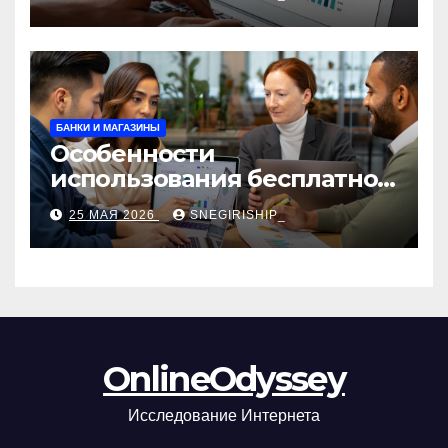
сборы и безопасность
БАНКИ И МАГАЗИНЫ
Особенности
использования бесплатной
версии программ для
25 МАЯ 2026
SNEGIRISHIP_
автоматизации и
управления предприятием
OnlineOdyssey
Исследование Интернета