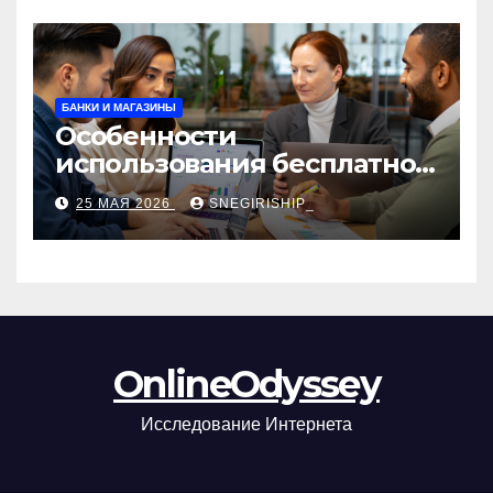
БАНКИ И МАГАЗИНЫ
Особенности
использования бесплатной
версии программ для
25 МАЯ 2026
SNEGIRISHIP_
автоматизации и
управления предприятием
OnlineOdyssey
Исследование Интернета