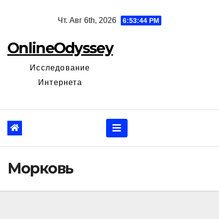
Перейти
Чт. Авг 6th, 2026
6:53:45 PM
к
содержанию
OnlineOdyssey
Исследование
Интернета
Морковь