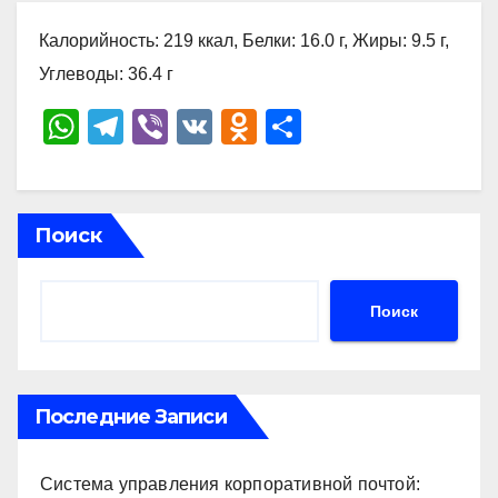
Калорийность: 219 ккал, Белки: 16.0 г, Жиры: 9.5 г,
Углеводы: 36.4 г
W
T
Vi
V
O
О
h
el
b
K
d
тп
at
e
er
n
р
s
gr
o
а
Поиск
A
a
kl
в
p
m
a
и
Поиск
p
ss
ть
ni
ki
Последние Записи
Система управления корпоративной почтой: