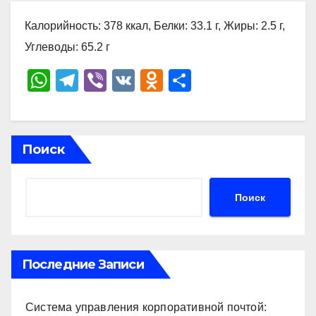
Калорийность: 378 ккал, Белки: 33.1 г, Жиры: 2.5 г,
Углеводы: 65.2 г
W
T
Vi
V
O
О
h
el
b
K
d
тп
at
e
er
n
р
s
gr
o
а
Поиск
A
a
kl
в
p
m
a
и
Поиск
p
ss
ть
ni
ki
Последние Записи
Система управления корпоративной почтой: