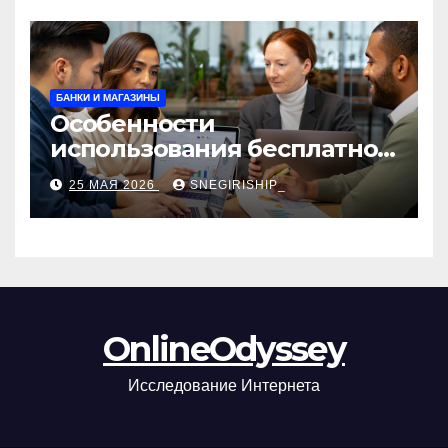
БАНКИ И МАГАЗИНЫ
Особенности
использования бесплатной
версии программ для
25 МАЯ 2026
SNEGIRISHIP_
автоматизации и
управления предприятием
OnlineOdyssey
Исследование Интернета