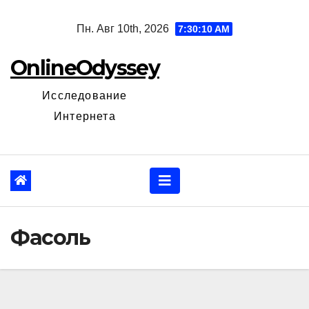
Перейти
Пн. Авг 10th, 2026
7:30:11 AM
к
содержанию
OnlineOdyssey
Исследование
Интернета
Фасоль