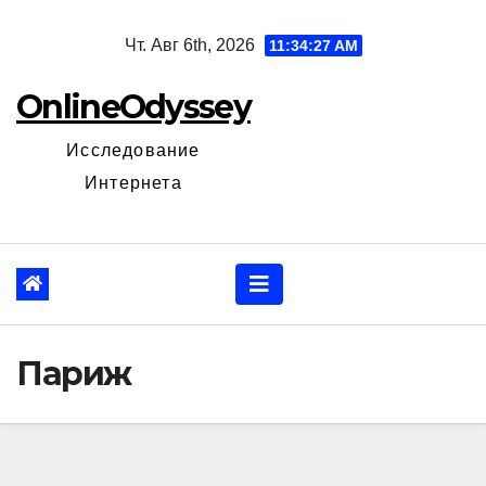
Перейти
Чт. Авг 6th, 2026
11:34:28 AM
к
содержанию
OnlineOdyssey
Исследование
Интернета
Париж