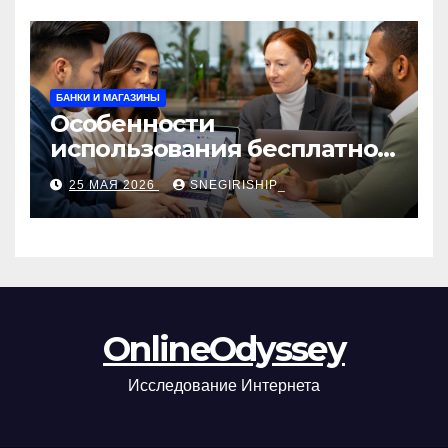
БАНКИ И МАГАЗИНЫ
Особенности
использования бесплатной
версии программ для
25 МАЯ 2026
SNEGIRISHIP_
автоматизации и
управления предприятием
OnlineOdyssey
Исследование Интернета