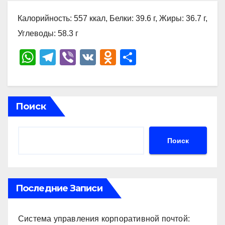
Калорийность: 557 ккал, Белки: 39.6 г, Жиры: 36.7 г,
Углеводы: 58.3 г
W
T
Vi
V
O
О
h
el
b
K
d
тп
at
e
er
n
р
s
gr
o
а
Поиск
A
a
kl
в
p
m
a
и
Поиск
p
ss
ть
ni
ki
Последние Записи
Система управления корпоративной почтой: