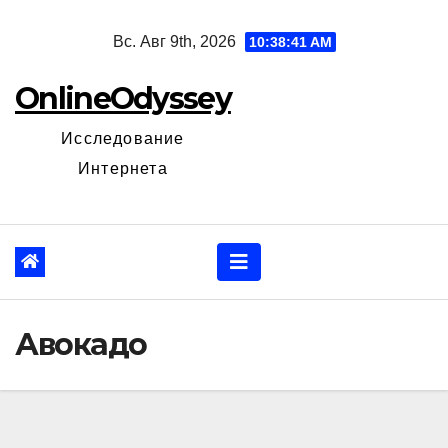
Перейти
Вс. Авг 9th, 2026
10:38:42 AM
к
содержанию
OnlineOdyssey
Исследование
Интернета
Авокадо