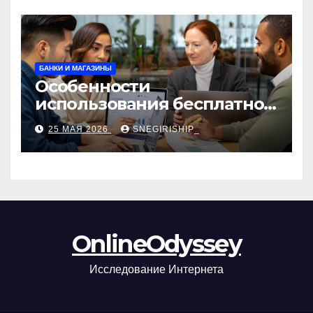
БАНКИ И МАГАЗИНЫ
Особенности
использования бесплатной
версии программ для
25 МАЯ 2026
SNEGIRISHIP_
автоматизации и
управления предприятием
OnlineOdyssey
Исследование Интернета