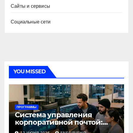
Сайты и сервисы
Социальные сети
YOU MISSED
ПРОГРАММЫ
Система управления
корпоративной почтой:
функции, безопасность и