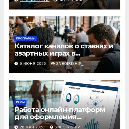
12 ИЮНЯ 2026
SNEGIRISHIP_
интеграция
ПРОГРАММЫ
Каталог каналов о ставках и
азартных играх в
мессенджерах
6 ИЮНЯ 2026
SNEGIRISHIP_
ИГРЫ
Работа онлайн‑платформ
для оформления
авиабилетов: алгоритмы,
28 МАЯ 2026
SNEGIRISHIP_