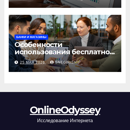
сборы и безопасность
БАНКИ И МАГАЗИНЫ
Особенности
использования бесплатной
версии программ для
25 МАЯ 2026
SNEGIRISHIP_
автоматизации и
управления предприятием
OnlineOdyssey
Исследование Интернета