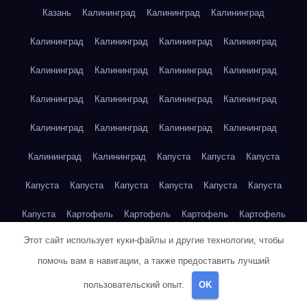
Казань
Калининград
Калининград
Калининград
Калининград
Калининград
Калининград
Калининград
Калининград
Калининград
Калининград
Калининград
Калининград
Калининград
Калининград
Калининград
Калининград
Калининград
Калининград
Калининград
Калининград
Калининград
Капуста
Капуста
Капуста
Капуста
Капуста
Капуста
Капуста
Капуста
Капуста
Капуста
Картофель
Картофель
Картофель
Картофель
Этот сайт использует куки-файлы и другие технологии, чтобы
Картофель
Картофель
Картофель
Картофель
помочь вам в навигации, а также предоставить лучший
Картофель
Картофель
Картофель
Картофель
Кейптаун
пользовательский опыт.
OK
Кейптаун
Кейптаун
Кейптаун
Кейптаун
Кейптаун