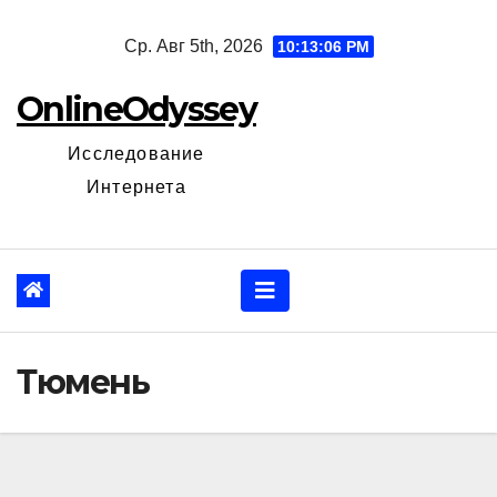
Перейти
Ср. Авг 5th, 2026
10:13:07 PM
к
содержанию
OnlineOdyssey
Исследование
Интернета
Тюмень