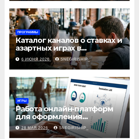
ПРОГРАММЫ
Каталог каналов о ставках и
азартных играх в
мессенджерах
6 ИЮНЯ 2026
SNEGIRISHIP_
ИГРЫ
Работа онлайн‑платформ
для оформления
авиабилетов: алгоритмы,
28 МАЯ 2026
SNEGIRISHIP_
сборы и безопасность