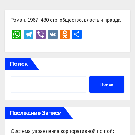
Роман, 1967, 480 стр. общество, власть и правда
W
T
Vi
V
O
О
h
el
b
K
d
тп
at
e
er
n
р
s
gr
o
а
Поиск
A
a
kl
в
p
m
a
и
Поиск
p
ss
ть
ni
ki
Последние Записи
Система управления корпоративной почтой: