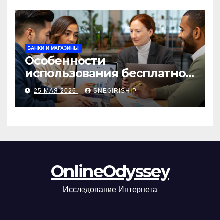
БАНКИ И МАГАЗИНЫ
Особенности
использования бесплатной
версии программ для
25 МАЯ 2026
SNEGIRISHIP_
автоматизации и
управления предприятием
OnlineOdyssey
Исследование Интернета