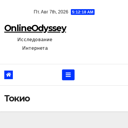
Перейти
Пт. Авг 7th, 2026
5:12:19 AM
к
содержанию
OnlineOdyssey
Исследование
Интернета
Токио