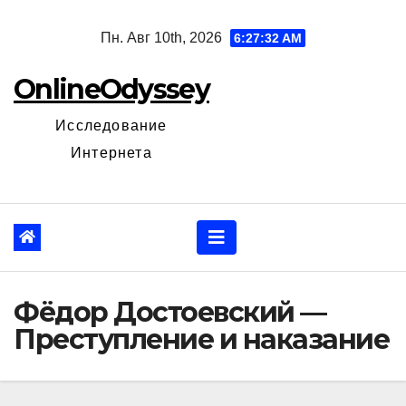
Перейти
Пн. Авг 10th, 2026
6:27:33 AM
к
содержанию
OnlineOdyssey
Исследование
Интернета
Фёдор Достоевский —
Преступление и наказание