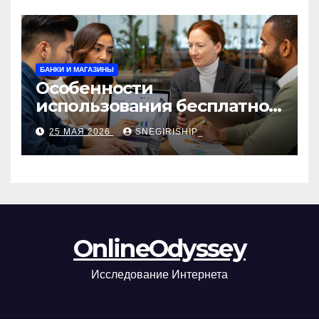
БАНКИ И МАГАЗИНЫ
Особенности
использования бесплатной
версии программ для
25 МАЯ 2026
SNEGIRISHIP_
автоматизации и
управления предприятием
OnlineOdyssey
Исследование Интернета