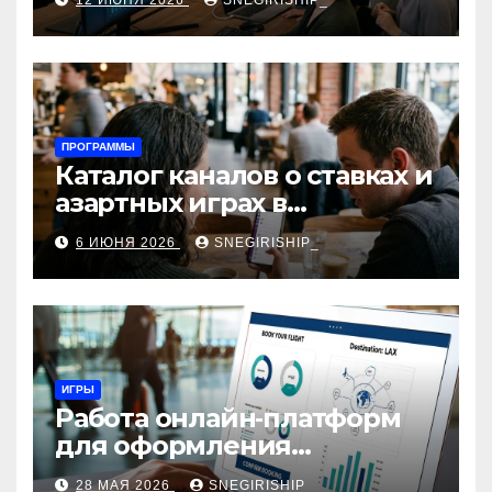
12 ИЮНЯ 2026
SNEGIRISHIP_
интеграция
ПРОГРАММЫ
Каталог каналов о ставках и
азартных играх в
мессенджерах
6 ИЮНЯ 2026
SNEGIRISHIP_
ИГРЫ
Работа онлайн‑платформ
для оформления
авиабилетов: алгоритмы,
28 МАЯ 2026
SNEGIRISHIP_