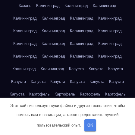
Казань
Калининград
Калининград
Калининград
Калининград
Калининград
Калининград
Калининград
Калининград
Калининград
Калининград
Калининград
Калининград
Калининград
Калининград
Калининград
Калининград
Калининград
Калининград
Калининград
Калининград
Калининград
Капуста
Капуста
Капуста
Капуста
Капуста
Капуста
Капуста
Капуста
Капуста
Капуста
Картофель
Картофель
Картофель
Картофель
Этот сайт использует куки-файлы и другие технологии, чтобы
Картофель
Картофель
Картофель
Картофель
помочь вам в навигации, а также предоставить лучший
Картофель
Картофель
Картофель
Картофель
Кейптаун
пользовательский опыт.
OK
Кейптаун
Кейптаун
Кейптаун
Кейптаун
Кейптаун