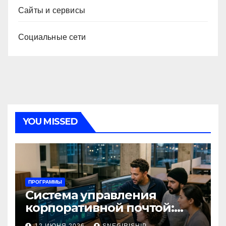
Сайты и сервисы
Социальные сети
YOU MISSED
ПРОГРАММЫ
Система управления
корпоративной почтой:
функции, безопасность и