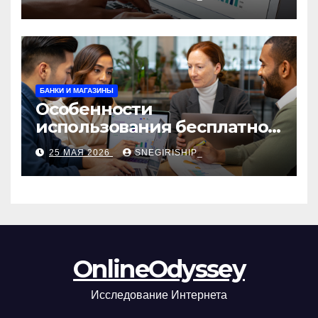
сборы и безопасность
БАНКИ И МАГАЗИНЫ
Особенности
использования бесплатной
версии программ для
25 МАЯ 2026
SNEGIRISHIP_
автоматизации и
управления предприятием
OnlineOdyssey
Исследование Интернета