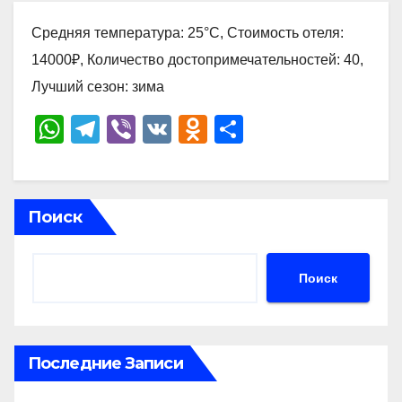
Средняя температура: 25°C, Стоимость отеля:
14000₽, Количество достопримечательностей: 40,
Лучший сезон: зима
W
T
Vi
V
O
О
h
el
b
K
d
тп
at
e
er
n
р
s
gr
o
а
Поиск
A
a
kl
в
p
m
a
и
Поиск
p
ss
ть
ni
ki
Последние Записи