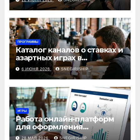
12 ИЮНЯ 2026
SNEGIRISHIP_
интеграция
ПРОГРАММЫ
Каталог каналов о ставках и
азартных играх в
мессенджерах
6 ИЮНЯ 2026
SNEGIRISHIP_
ИГРЫ
Работа онлайн‑платформ
для оформления
авиабилетов: алгоритмы,
28 МАЯ 2026
SNEGIRISHIP_