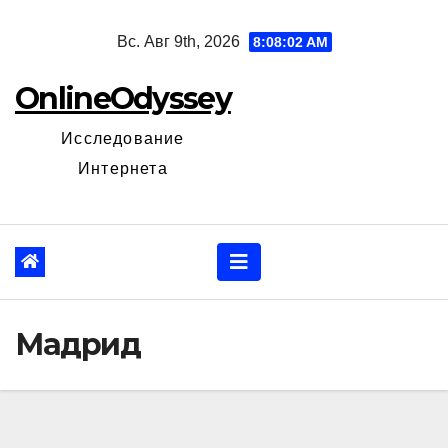
Перейти
Вс. Авг 9th, 2026
8:08:03 AM
к
содержанию
OnlineOdyssey
Исследование
Интернета
Мадрид