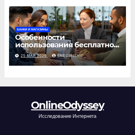
БАНКИ И МАГАЗИНЫ
Особенности
использования бесплатной
версии программ для
25 МАЯ 2026
SNEGIRISHIP_
автоматизации и
управления предприятием
OnlineOdyssey
Исследование Интернета