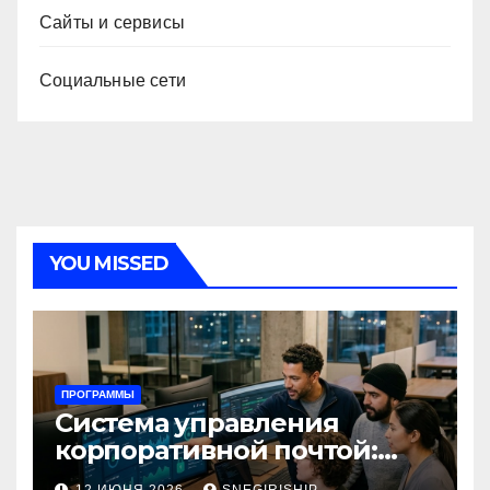
Сайты и сервисы
Социальные сети
YOU MISSED
ПРОГРАММЫ
Система управления
корпоративной почтой:
функции, безопасность и