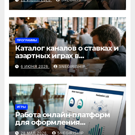
12 ИЮНЯ 2026
SNEGIRISHIP_
интеграция
ПРОГРАММЫ
Каталог каналов о ставках и
азартных играх в
мессенджерах
6 ИЮНЯ 2026
SNEGIRISHIP_
ИГРЫ
Работа онлайн‑платформ
для оформления
авиабилетов: алгоритмы,
28 МАЯ 2026
SNEGIRISHIP_