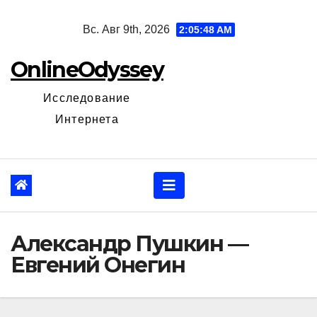
Перейти
Вс. Авг 9th, 2026
2:05:49 AM
к
содержанию
OnlineOdyssey
Исследование
Интернета
Александр Пушкин —
Евгений Онегин