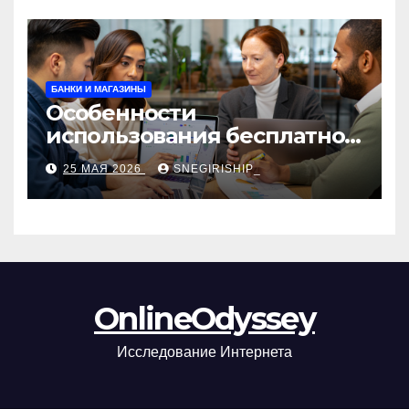
БАНКИ И МАГАЗИНЫ
Особенности
использования бесплатной
версии программ для
25 МАЯ 2026
SNEGIRISHIP_
автоматизации и
управления предприятием
OnlineOdyssey
Исследование Интернета