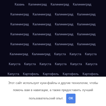
Казань
Калининград
Калининград
Калининград
Калининград
Калининград
Калининград
Калининград
Калининград
Калининград
Калининград
Калининград
Калининград
Калининград
Калининград
Калининград
Калининград
Калининград
Калининград
Калининград
Калининград
Калининград
Капуста
Капуста
Капуста
Капуста
Капуста
Капуста
Капуста
Капуста
Капуста
Капуста
Картофель
Картофель
Картофель
Картофель
Этот сайт использует куки-файлы и другие технологии, чтобы
Картофель
Картофель
Картофель
Картофель
помочь вам в навигации, а также предоставить лучший
Картофель
Картофель
Картофель
Картофель
Кейптаун
пользовательский опыт.
OK
Кейптаун
Кейптаун
Кейптаун
Кейптаун
Кейптаун