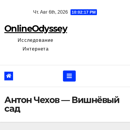
Перейти
Чт. Авг 6th, 2026
10:02:18 PM
к
содержанию
OnlineOdyssey
Исследование
Интернета
Антон Чехов — Вишнёвый
сад