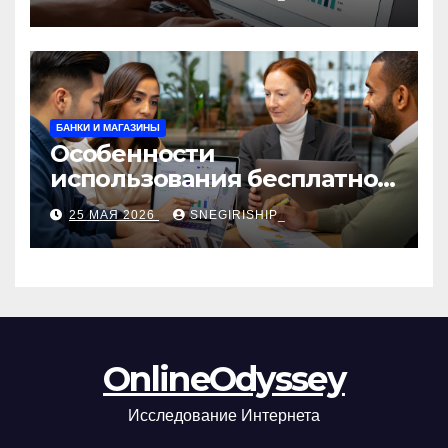
сборы и безопасность
БАНКИ И МАГАЗИНЫ
Особенности
использования бесплатной
версии программ для
25 МАЯ 2026
SNEGIRISHIP_
автоматизации и
управления предприятием
OnlineOdyssey
Исследование Интернета