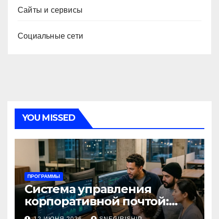
Сайты и сервисы
Социальные сети
YOU MISSED
ПРОГРАММЫ
Система управления
корпоративной почтой:
функции, безопасность и