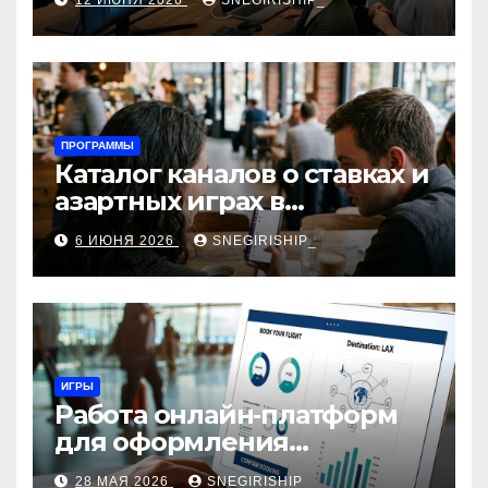
12 ИЮНЯ 2026
SNEGIRISHIP_
интеграция
ПРОГРАММЫ
Каталог каналов о ставках и
азартных играх в
мессенджерах
6 ИЮНЯ 2026
SNEGIRISHIP_
ИГРЫ
Работа онлайн‑платформ
для оформления
авиабилетов: алгоритмы,
28 МАЯ 2026
SNEGIRISHIP_