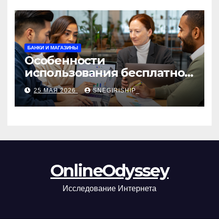
БАНКИ И МАГАЗИНЫ
Особенности
использования бесплатной
версии программ для
25 МАЯ 2026
SNEGIRISHIP_
автоматизации и
управления предприятием
OnlineOdyssey
Исследование Интернета