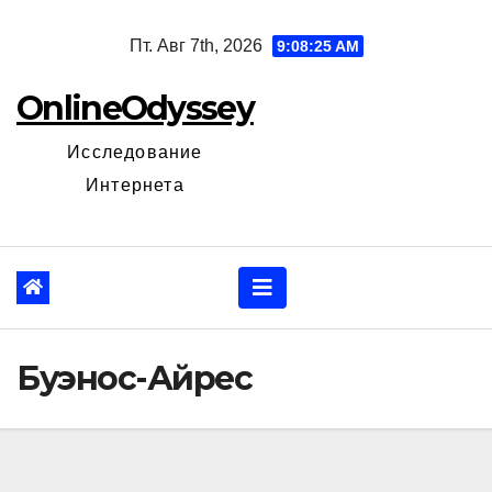
Перейти
Пт. Авг 7th, 2026
9:08:26 AM
к
содержанию
OnlineOdyssey
Исследование
Интернета
Буэнос-Айрес