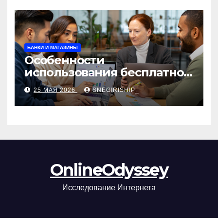
БАНКИ И МАГАЗИНЫ
Особенности
использования бесплатной
версии программ для
25 МАЯ 2026
SNEGIRISHIP_
автоматизации и
управления предприятием
OnlineOdyssey
Исследование Интернета