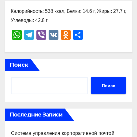
Калорийность: 538 ккал, Белки: 14.6 г, Жиры: 27.7 г,
Углеводы: 42.8 г
W
T
Vi
V
O
О
h
el
b
K
d
тп
at
e
er
n
р
s
gr
o
а
Поиск
A
a
kl
в
p
m
a
и
Поиск
p
ss
ть
ni
ki
Последние Записи
Система управления корпоративной почтой: