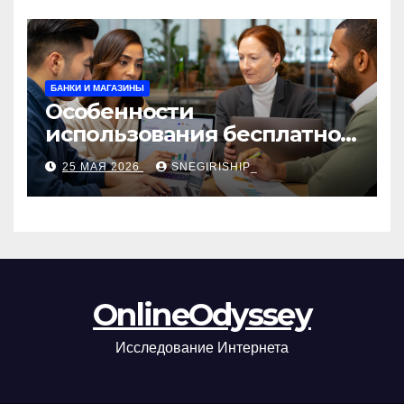
БАНКИ И МАГАЗИНЫ
Особенности
использования бесплатной
версии программ для
25 МАЯ 2026
SNEGIRISHIP_
автоматизации и
управления предприятием
OnlineOdyssey
Исследование Интернета