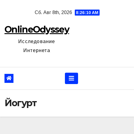
Перейти
Сб. Авг 8th, 2026
8:26:11 AM
к
содержанию
OnlineOdyssey
Исследование
Интернета
Йогурт