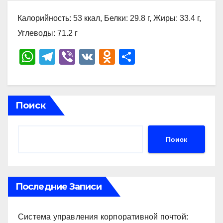
Калорийность: 53 ккал, Белки: 29.8 г, Жиры: 33.4 г,
Углеводы: 71.2 г
W
T
Vi
V
O
О
h
el
b
K
d
тп
at
e
er
n
р
s
gr
o
а
Поиск
A
a
kl
в
p
m
a
и
Поиск
p
ss
ть
ni
ki
Последние Записи
Система управления корпоративной почтой: