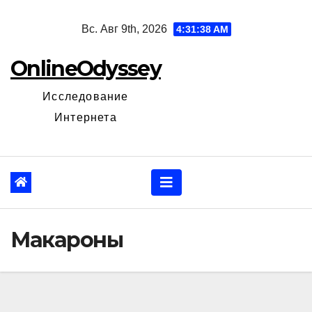
Перейти
Вс. Авг 9th, 2026
4:31:39 AM
к
содержанию
OnlineOdyssey
Исследование
Интернета
Макароны