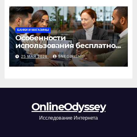
БАНКИ И МАГАЗИНЫ
Особенности
использования бесплатной
версии программ для
25 МАЯ 2026
SNEGIRISHIP_
автоматизации и
управления предприятием
OnlineOdyssey
Исследование Интернета