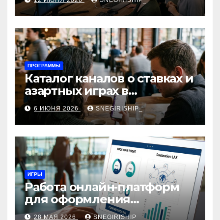
12 ИЮНЯ 2026
SNEGIRISHIP_
интеграция
ПРОГРАММЫ
Каталог каналов о ставках и
азартных играх в
мессенджерах
6 ИЮНЯ 2026
SNEGIRISHIP_
ИГРЫ
Работа онлайн‑платформ
для оформления
авиабилетов: алгоритмы,
28 МАЯ 2026
SNEGIRISHIP_