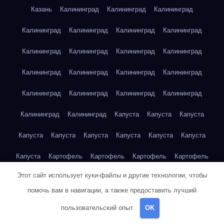
Казань
Калининград
Калининград
Калининград
Калининград
Калининград
Калининград
Калининград
Калининград
Калининград
Калининград
Калининград
Калининград
Калининград
Калининград
Калининград
Калининград
Калининград
Калининград
Калининград
Калининград
Калининград
Капуста
Капуста
Капуста
Капуста
Капуста
Капуста
Капуста
Капуста
Капуста
Капуста
Картофель
Картофель
Картофель
Картофель
Этот сайт использует куки-файлы и другие технологии, чтобы
Картофель
Картофель
Картофель
Картофель
помочь вам в навигации, а также предоставить лучший
Картофель
Картофель
Картофель
Картофель
Кейптаун
пользовательский опыт.
OK
Кейптаун
Кейптаун
Кейптаун
Кейптаун
Кейптаун