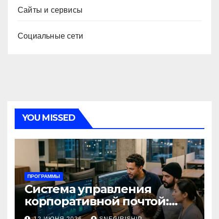
Сайты и сервисы
Социальные сети
YOU MISSED
ПРОГРАММЫ
Система управления
корпоративной почтой:
функции, безопасность и