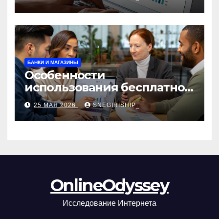
сборы и безопасность
БАНКИ И МАГАЗИНЫ
Особенности
использования бесплатной
версии программ для
25 МАЯ 2026
SNEGIRISHIP_
автоматизации и
управления предприятием
OnlineOdyssey
Исследование Интернета