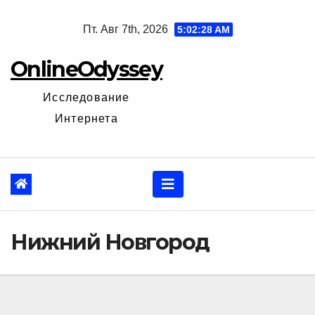
Перейти
Пт. Авг 7th, 2026
5:02:29 AM
к
содержанию
OnlineOdyssey
Исследование
Интернета
Нижний Новгород