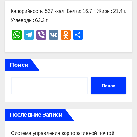
Калорийность: 537 ккал, Белки: 16.7 г, Жиры: 21.4 г,
Углеводы: 62.2 г
W
T
Vi
V
O
О
h
el
b
K
d
тп
at
e
er
n
р
s
gr
o
а
Поиск
A
a
kl
в
p
m
a
и
Поиск
p
ss
ть
ni
ki
Последние Записи
Система управления корпоративной почтой: