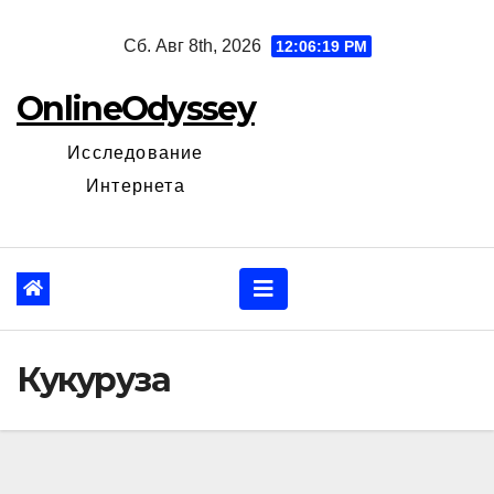
Перейти
Сб. Авг 8th, 2026
12:06:20 PM
к
содержанию
OnlineOdyssey
Исследование
Интернета
Кукуруза