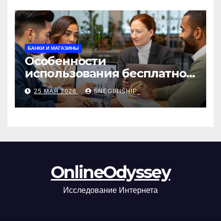
БАНКИ И МАГАЗИНЫ
Особенности
использования бесплатной
версии программ для
25 МАЯ 2026
SNEGIRISHIP_
автоматизации и
управления предприятием
OnlineOdyssey
Исследование Интернета