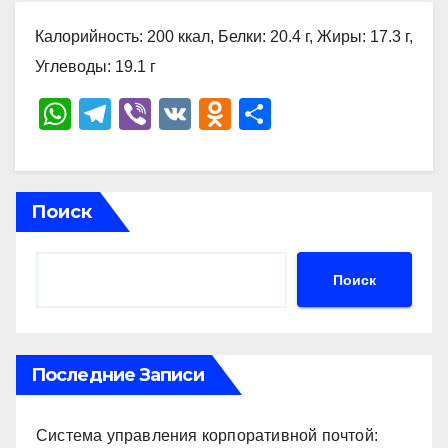
Калорийность: 200 ккал, Белки: 20.4 г, Жиры: 17.3 г,
Углеводы: 19.1 г
W
T
Vi
V
O
О
h
el
b
K
d
тп
at
e
er
n
р
s
gr
o
а
Поиск
A
a
kl
в
p
m
a
и
Поиск
p
ss
ть
ni
ki
Последние Записи
Система управления корпоративной почтой: