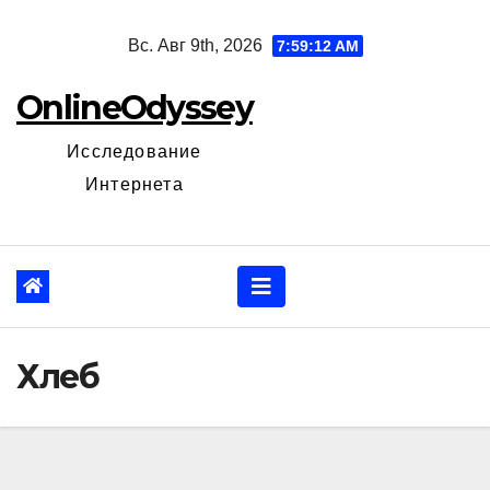
Перейти
Вс. Авг 9th, 2026
7:59:13 AM
к
содержанию
OnlineOdyssey
Исследование
Интернета
Хлеб