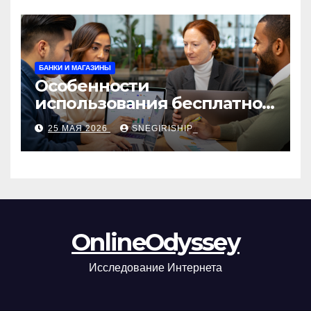
БАНКИ И МАГАЗИНЫ
Особенности
использования бесплатной
версии программ для
25 МАЯ 2026
SNEGIRISHIP_
автоматизации и
управления предприятием
OnlineOdyssey
Исследование Интернета