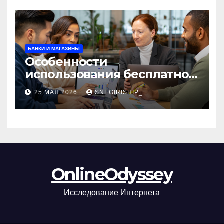
БАНКИ И МАГАЗИНЫ
Особенности
использования бесплатной
версии программ для
25 МАЯ 2026
SNEGIRISHIP_
автоматизации и
управления предприятием
OnlineOdyssey
Исследование Интернета