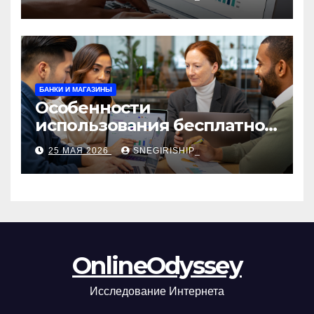
сборы и безопасность
БАНКИ И МАГАЗИНЫ
Особенности
использования бесплатной
версии программ для
25 МАЯ 2026
SNEGIRISHIP_
автоматизации и
управления предприятием
OnlineOdyssey
Исследование Интернета