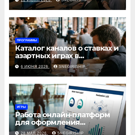
12 ИЮНЯ 2026
SNEGIRISHIP_
интеграция
ПРОГРАММЫ
Каталог каналов о ставках и
азартных играх в
мессенджерах
6 ИЮНЯ 2026
SNEGIRISHIP_
ИГРЫ
Работа онлайн‑платформ
для оформления
авиабилетов: алгоритмы,
28 МАЯ 2026
SNEGIRISHIP_