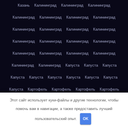
Казань
Калининград
Калининград
Калининград
Калининград
Калининград
Калининград
Калининград
Калининград
Калининград
Калининград
Калининград
Калининград
Калининград
Калининград
Калининград
Калининград
Калининград
Калининград
Калининград
Калининград
Калининград
Капуста
Капуста
Капуста
Капуста
Капуста
Капуста
Капуста
Капуста
Капуста
Капуста
Картофель
Картофель
Картофель
Картофель
Этот сайт использует куки-файлы и другие технологии, чтобы
Картофель
Картофель
Картофель
Картофель
помочь вам в навигации, а также предоставить лучший
Картофель
Картофель
Картофель
Картофель
Кейптаун
пользовательский опыт.
OK
Кейптаун
Кейптаун
Кейптаун
Кейптаун
Кейптаун