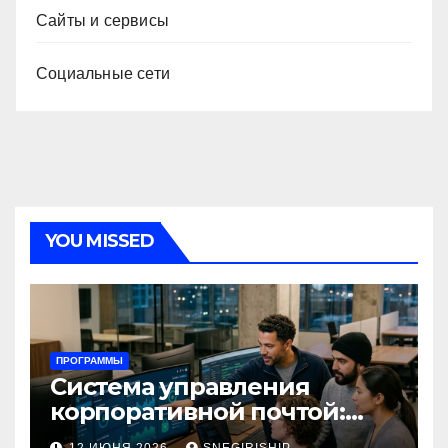
Сайты и сервисы
Социальные сети
YOU MISSED
ПРОГРАММЫ
Система управления
корпоративной почтой:
функции, безопасность и