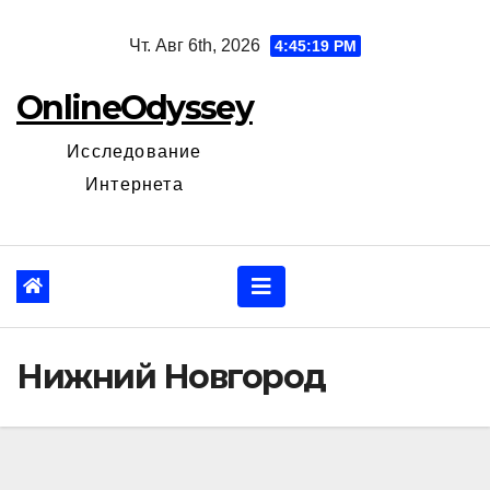
Перейти
Чт. Авг 6th, 2026
4:45:20 PM
к
содержанию
OnlineOdyssey
Исследование
Интернета
Нижний Новгород