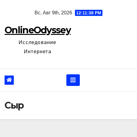
Перейти
Вс. Авг 9th, 2026
12:11:40 PM
к
содержанию
OnlineOdyssey
Исследование
Интернета
Сыр