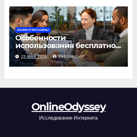
БАНКИ И МАГАЗИНЫ
Особенности
использования бесплатной
версии программ для
25 МАЯ 2026
SNEGIRISHIP_
автоматизации и
управления предприятием
OnlineOdyssey
Исследование Интернета