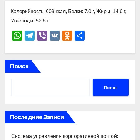
Калорийность: 609 ккал, Белки: 7.0 г, Жиры: 14.6 г,
Углеводы: 52.6 г
W
T
Vi
V
O
О
h
el
b
K
d
тп
at
e
er
n
р
s
gr
o
а
Поиск
A
a
kl
в
p
m
a
и
Поиск
p
ss
ть
ni
ki
Последние Записи
Система управления корпоративной почтой: