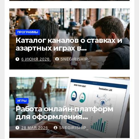
ПРОГРАММЫ
Каталог каналов о ставках и
азартных играх в
мессенджерах
6 ИЮНЯ 2026
SNEGIRISHIP_
ИГРЫ
Работа онлайн‑платформ
для оформления
авиабилетов: алгоритмы,
28 МАЯ 2026
SNEGIRISHIP_
сборы и безопасность