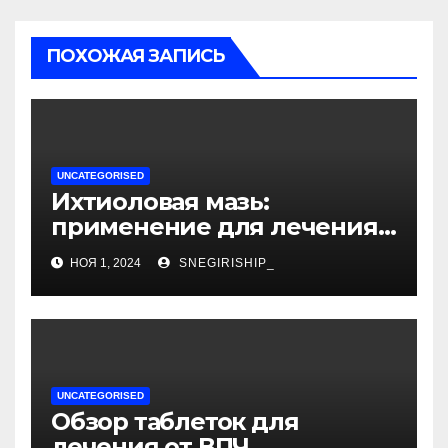
ПОХОЖАЯ ЗАПИСЬ
UNCATEGORISED
Ихтиоловая мазь:
применение для лечения
фурункулов
НОЯ 1, 2024
SNEGIRISHIP_
UNCATEGORISED
Обзор таблеток для
лечения от ВПЧ