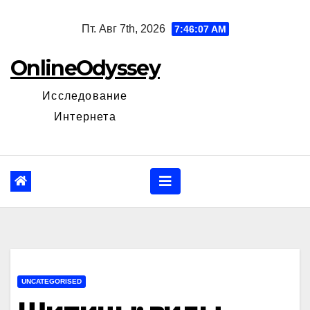
Перейти
Пт. Авг 7th, 2026
7:46:08 AM
к
содержанию
OnlineOdyssey
Исследование
Интернета
UNCATEGORISED