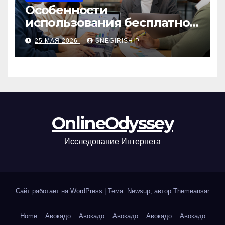
Особенности
использования бесплатной
версии программ для
25 МАЯ 2026
SNEGIRISHIP_
автоматизации и
управления предприятием
OnlineOdyssey
Исследование Интернета
Сайт работает на WordPress
|
Тема: Newsup, автор
Themeansar
Home
Авокадо
Авокадо
Авокадо
Авокадо
Авокадо