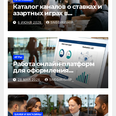
Каталог каналов о ставках и
азартных играх в
мессенджерах
6 ИЮНЯ 2026
SNEGIRISHIP_
ИГРЫ
Работа онлайн‑платформ
для оформления
авиабилетов: алгоритмы,
28 МАЯ 2026
SNEGIRISHIP_
сборы и безопасность
БАНКИ И МАГАЗИНЫ