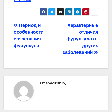
Навигация
Период и
Характерные
особенности
отличия
по
созревания
фурункула от
записям
фурункула
других
заболеваний
От
snegiriship_