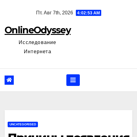
Перейти
Пт. Авг 7th, 2026
4:02:54 AM
к
содержанию
OnlineOdyssey
Исследование
Интернета
UNCATEGORISED