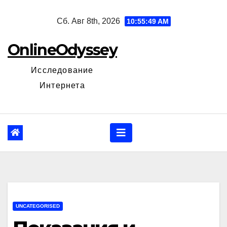
Перейти
Сб. Авг 8th, 2026
10:55:50 AM
к
содержанию
OnlineOdyssey
Исследование
Интернета
UNCATEGORISED