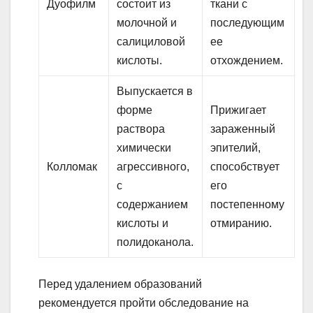
Дуофилм
состоит из
ткани с
молочной и
последующим
салициловой
ее
кислоты.
отхождением.
Выпускается в
форме
Прижигает
раствора
зараженный
химически
эпителий,
Колломак
агрессивного,
способствует
с
его
содержанием
постепенному
кислоты и
отмиранию.
полидоканола.
Перед удалением образований
рекомендуется пройти обследование на