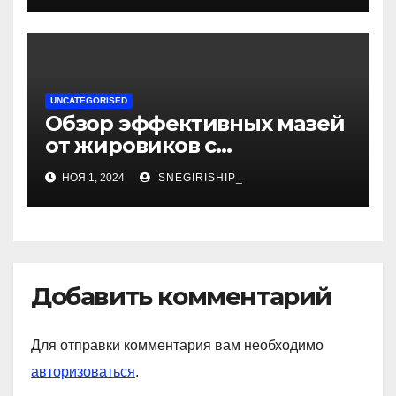
UNCATEGORISED
Обзор эффективных мазей
от жировиков с
рассасывающим эффектом
НОЯ 1, 2024
SNEGIRISHIP_
Добавить комментарий
Для отправки комментария вам необходимо
авторизоваться
.