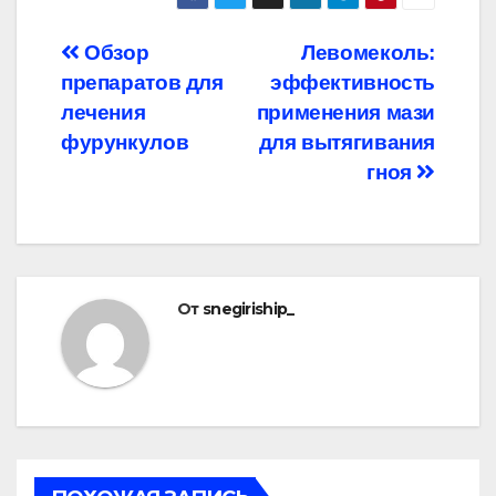
Навигация
Обзор
Левомеколь:
препаратов для
эффективность
по
лечения
применения мази
записям
фурункулов
для вытягивания
гноя
От
snegiriship_